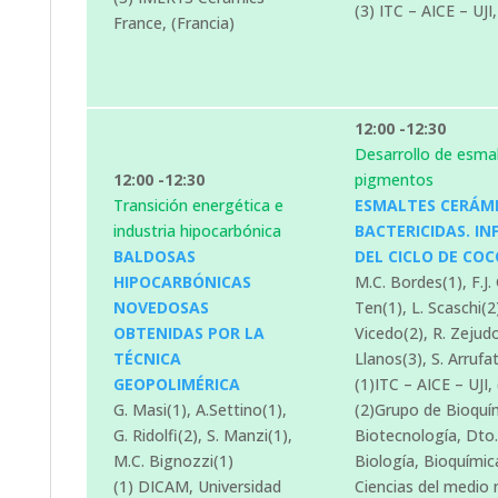
(3) ITC – AICE – UJI
France, (Francia)
12:00 -12:30
Desarrollo de esmal
12:00 -12:30
pigmentos
Transición energética e
ESMALTES CERÁM
industria hipocarbónica
BACTERICIDAS. IN
BALDOSAS
DEL CICLO DE COC
HIPOCARBÓNICAS
M.C. Bordes(1), F.J.
NOVEDOSAS
Ten(1), L. Scaschi(2)
OBTENIDAS POR LA
Vicedo(2), R. Zejudo
TÉCNICA
Llanos(3), S. Arrufa
GEOPOLIMÉRICA
(1)ITC – AICE – UJI,
G. Masi(1), A.Settino(1),
(2)Grupo de Bioquí
G. Ridolfi(2), S. Manzi(1),
Biotecnología, Dto.
M.C. Bignozzi(1)
Biología, Bioquímic
(1) DICAM, Universidad
Ciencias del medio n