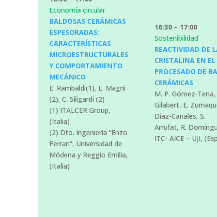
Economía circular
BALDOSAS CERÁMICAS
16:30 – 17:00
ESPESORADAS:
Sostenibilidad
CARACTERÍSTICAS
REACTIVIDAD DE LA
MICROESTRUCTURALES
CRISTALINA EN EL
Y COMPORTAMIENTO
PROCESADO DE B
MECÁNICO
CERÁMICAS
E. Rambaldi(1), L. Magni
M. P. Gómez-Tena, 
(2), C. Siligardi (2)
Gilabert, E. Zumaqu
(1) ITALCER Group,
Díaz-Canales, S.
(Italia)
Arrufat, R. Domíng
(2) Dto. Ingeniería “Enzo
ITC- AICE – UJI, (Es
Ferrari”, Universidad de
Módena y Reggio Emilia,
(Italia)