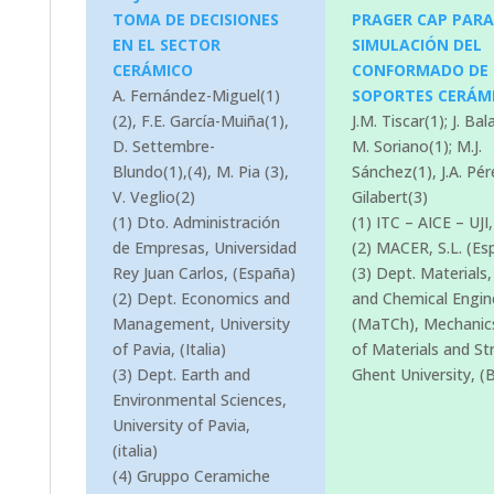
TOMA DE DECISIONES
PRAGER CAP PARA
EN EL SECTOR
SIMULACIÓN DEL
CERÁMICO
CONFORMADO DE
A. Fernández-Miguel(1)
SOPORTES CERÁM
(2), F.E. García-Muiña(1),
J.M. Tiscar(1); J. Bal
D. Settembre-
M. Soriano(1); M.J.
Blundo(1),(4), M. Pia (3),
Sánchez(1), J.A. Pér
V. Veglio(2)
Gilabert(3)
(1) Dto. Administración
(1) ITC – AICE – UJI
de Empresas, Universidad
(2) MACER, S.L. (Es
Rey Juan Carlos, (España)
(3) Dept. Materials,
(2) Dept. Economics and
and Chemical Engin
Management, University
(MaTCh), Mechanic
of Pavia, (Italia)
of Materials and St
(3) Dept. Earth and
Ghent University, (B
Environmental Sciences,
University of Pavia,
(italia)
(4) Gruppo Ceramiche