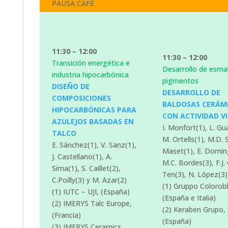
PAUSA CAFÉ
11:30 – 12:00
11:30 – 12:00
Transición energética e
Desarrollo de esmal
industria hipocarbónica
pigmentos
DISEÑO DE
DESARROLLO DE
COMPOSICIONES
BALDOSAS CERÁM
HIPOCARBÓNICAS PARA
CON ACTIVIDAD VI
AZULEJOS BASADAS EN
I. Monfort(1), L. Gua
TALCO
M. Ortells(1), M.D. 
E. Sánchez(1), V. Sanz(1),
Maset(1), E. Domin
J. Castellano(1), A.
M.C. Bordes(3), F.J.
Sima(1), S. Caillet(2),
Ten(3), N. López(3)
C.Poilly(3) y M. Azar(2)
(1) Gruppo Colorobb
(1) IUTC – UJI, (España)
(España e Italia)
(2) IMERYS Talc Europe,
(2) Keraben Grupo, 
(Francia)
(España)
(3) IMERYS Ceramics