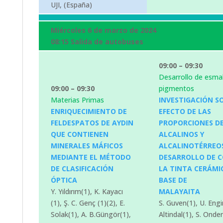
UJI, (España)
Miércoles 6 de marzo de 2024
08:15 Salida de autobuses
09:00 – 09:30
Desarrollo de esmal
09:00 – 09:30
pigmentos
Materias Primas
INVESTIGACIÓN S
ENRIQUECIMIENTO DE
EFECTO DE LAS
FELDESPATOS DE AYDIN
PROPORCIONES D
QUE CONTIENEN
ALCALINOS Y
MINERALES MÁFICOS
ALCALINOTÉRREOS
MEDIANTE EL MÉTODO
DESARROLLO DE C
DE CLASIFICACIÓN
LA TINTA CERÁMI
ÓPTICA
BASE DE
Y. Yıldırım(1), K. Kayacı
MALAYAITA
(1), Ş. C. Genç (1)(2), E.
S. Guven(1), U. Engin
Solak(1), A. B.Güngör(1),
Altindal(1), S. Onder