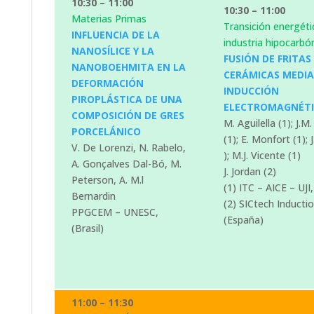
10:30 – 11:00
10:30 – 11:00
Materias Primas
Transición energéti
INFLUENCIA DE LA
industria hipocarbó
NANOSÍLICE Y LA
FUSIÓN DE FRITAS
NANOBOEHMITA EN LA
CERÁMICAS MEDI
DEFORMACIÓN
INDUCCIÓN
PIROPLÁSTICA DE UNA
ELECTROMAGNÉT
COMPOSICIÓN DE GRES
M. Aguilella (1); J.M.
PORCELÁNICO
(1); E. Monfort (1); J
V. De Lorenzi, N. Rabelo,
); M.J. Vicente (1)
A. Gonçalves Dal-Bó, M.
J. Jordan (2)
Peterson, A. M.l
(1) ITC – AICE – UJI
Bernardin
(2) SICtech Inductio
PPGCEM – UNESC,
(España)
(Brasil)
11:00 – 11:30