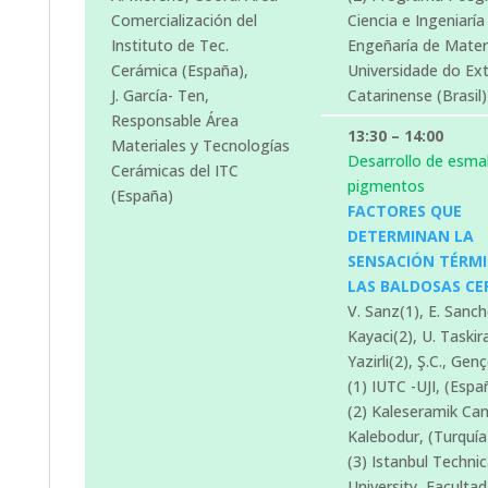
Comercialización del
Ciencia e Ingeniaría
Instituto de Tec.
Engeñaría de Materi
Cerámica (España),
Universidade do Ex
J. García- Ten,
Catarinense (Brasil)
Responsable Área
13:30 – 14:00
Materiales y Tecnologías
Desarrollo de esmal
Cerámicas del ITC
pigmentos
(España)
FACTORES QUE
DETERMINAN LA
SENSACIÓN TÉRMI
LAS BALDOSAS CE
V. Sanz(1), E. Sanch
Kayaci(2), U. Taskir
Yazirli(2), Ş.C., Genç
(1) IUTC -UJI, (Espa
(2) Kaleseramik Ca
Kalebodur, (Turquía
(3) Istanbul Technic
University, Facultad