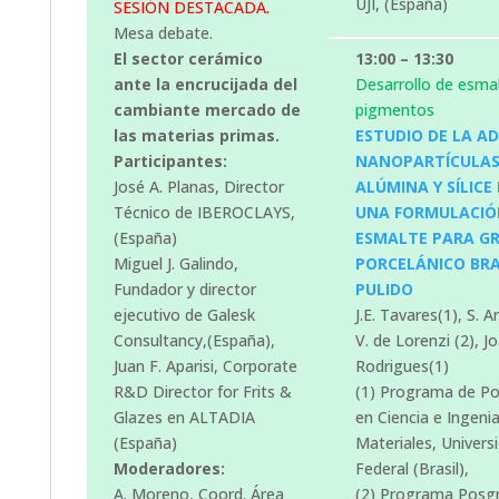
UJI, (España)
SESIÓN DESTACADA.
Mesa debate.
El sector cerámico
13:00 – 13:30
ante la encrucijada del
Desarrollo de esmal
cambiante mercado de
pigmentos
las materias primas.
ESTUDIO DE LA AD
Participantes:
NANOPARTÍCULAS
José A. Planas, Director
ALÚMINA Y SÍLICE
Técnico de IBEROCLAYS,
UNA FORMULACIÓ
(España)
ESMALTE PARA GR
Miguel J. Galindo,
PORCELÁNICO BR
Fundador y director
PULIDO
ejecutivo de Galesk
J.E. Tavares(1), S. A
Consultancy,(España),
V. de Lorenzi (2), J
Juan F. Aparisi, Corporate
Rodrigues(1)
R&D Director for Frits &
(1) Programa de P
Glazes en ALTADIA
en Ciencia e Ingenia
(España)
Materiales, Univers
Moderadores:
Federal (Brasil),
A. Moreno, Coord. Área
(2) Programa Posg