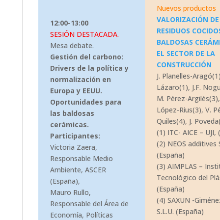
Nuevos productos
VALORIZACIÓN DE
12:00-13:00
RESIDUOS COCIDO
SESIÓN DESTACADA.
BALDOSAS CERÁM
Mesa debate.
EL SECTOR DE LA
Gestión del carbono:
CONSTRUCCIÓN
Drivers de la política y
J. Planelles-Aragó(1)
normalización en
Lázaro(1), J.F. Nogu
Europa y EEUU.
M. Pérez-Argilés(3),
Oportunidades para
López-Rius(3), V. P
las baldosas
Quiles(4), J. Poveda(
cerámicas.
(1) ITC- AICE – UJI,
Participantes:
(2) NEOS additives S
Victoria Zaera,
(España)
Responsable Medio
(3) AIMPLAS – Insti
Ambiente, ASCER
Tecnológico del Plá
(España),
(España)
Mauro Rullo,
(4) SAXUN -Giméne
Responsable del Área de
S.L.U. (España)
Economía, Políticas