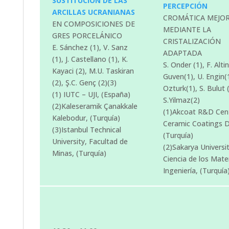
SUSTITUCIÓN DE LAS
PERCEPCIÓN
ARCILLAS UCRANIANAS
CROMÁTICA MEJO
EN COMPOSICIONES DE
MEDIANTE LA
GRES PORCELÁNICO
CRISTALIZACIÓN
E. Sánchez (1), V. Sanz
ADAPTADA
(1), J. Castellano (1), K.
S. Onder (1), F. Altin
Kayaci (2), M.U. Taskiran
Guven(1), U. Engin(1
(2), Ş.C. Genç (2)(3)
Ozturk(1), S. Bulut (
(1) IUTC – UJI, (España)
S.Yilmaz(2)
(2)Kaleseramik Çanakkale
(1)Akcoat R&D Cen
Kalebodur, (Turquía)
Ceramic Coatings Di
(3)Istanbul Technical
(Turquía)
University, Facultad de
(2)Sakarya Universit
Minas, (Turquía)
Ciencia de los Mater
Ingeniería, (Turquía