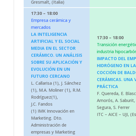
Gresmalt, (Italia)
17:30 – 18:00
Empresa cerámica y
mercados
LA INTELIGENCIA
17:30 – 18:00
ARTIFICIAL Y EL SOCIAL
Transición energéti
MEDIA EN EL SECTOR
industria hipocarbó
CERÁMICO. UN ANÁLISIS
IMPACTO DEL EMP
SOBRE SU APLICACIÓN Y
HIDRÓGENO EN LA
EVOLUCIÓN EN UN
COCCIÓN DE BAL
FUTURO CERCANO
CERÁMICAS. UNA 
L. Callarisa (1), J. Sánchez
PRÁCTICA
(1), M.A. Moliner (1), R.M.
F. Quereda, E. Blasco
Rodríguez(1),
Amorós, A. Saburit, 
J.C. Fandos
Segura, S. Ferrer
(1) IMK Innovación en
ITC – AICE – UJI, (E
Marketing. Dto.
Administración de
empresas y Marketing