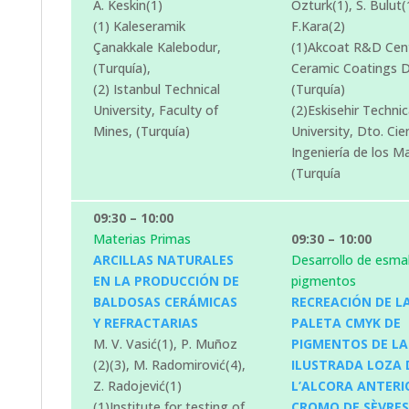
A. Keskin(1)
Ozturk(1), S. Bulut(1
(1) Kaleseramik
F.Kara(2)
Çanakkale Kalebodur,
(1)Akcoat R&D Cen
(Turquía),
Ceramic Coatings Di
(2) Istanbul Technical
(Turquía)
University, Faculty of
(2)Eskisehir Technic
Mines, (Turquía)
University, Dto. Cie
Ingeniería de los Ma
(Turquía
09:30 – 10:00
Materias Primas
09:30 – 10:00
ARCILLAS NATURALES
Desarrollo de esmal
EN LA PRODUCCIÓN DE
pigmentos
BALDOSAS CERÁMICAS
RECREACIÓN DE L
Y REFRACTARIAS
PALETA CMYK DE
M. V. Vasić(1), P. Muñoz
PIGMENTOS DE LA
(2)(3), M. Radomirović(4),
ILUSTRADA LOZA 
Z. Radojević(1)
L’ALCORA ANTERI
(1)Institute for testing of
CROMO DE SÈVRES