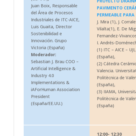
PROYECTO DRAINK
Juan Boix, Responsable
PAVIMENTO CERÁ
del Área de Procesos
PERMEABLE PARA
Industriales de ITC-AICE,
J. Mira (1), J. Corrale
Luis Guaita, Director
Vilalta(1), E. De Mig
Sostenibilidad e
Fernandez-Vivancos
Innovación. Grupo
I. Andrés-Doménec
Victoria (España)
(1) ITC – AICE – UJI,
Moderador:
(España),
Sebastian J. Brau COO –
(2) Cátedra Cerámi
Artificial Intelligence &
Valencia. Universita
Industry 4.0
Politècnica de Valèn
Implementations &
(España),
iAForHuman Association
(3) IIAMA, Universit
President
Politècnica de Valèn
(España/EE.UU.)
(España)
12:00- 12:30