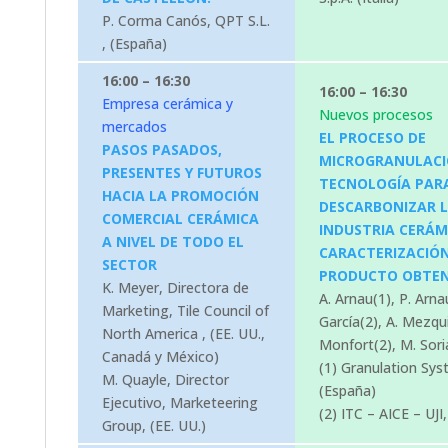
P. Corma Canós, QPT S.L.
, (España)
16:00 – 16:30
16:00 – 16:30
Empresa cerámica y
Nuevos procesos
mercados
EL PROCESO DE
PASOS PASADOS,
MICROGRANULACI
PRESENTES Y FUTUROS
TECNOLOGÍA PAR
HACIA LA PROMOCIÓN
DESCARBONIZAR 
COMERCIAL CERÁMICA
INDUSTRIA CERÁM
A NIVEL DE TODO EL
CARACTERIZACIÓN
SECTOR
PRODUCTO OBTE
K. Meyer, Directora de
A. Arnau(1), P. Arnau
Marketing, Tile Council of
García(2), A. Mezqui
North America , (EE. UU.,
Monfort(2), M. Sori
Canadá y México)
(1) Granulation Sy
M. Quayle, Director
(España)
Ejecutivo, Marketeering
(2) ITC – AICE – UJI
Group, (EE. UU.)