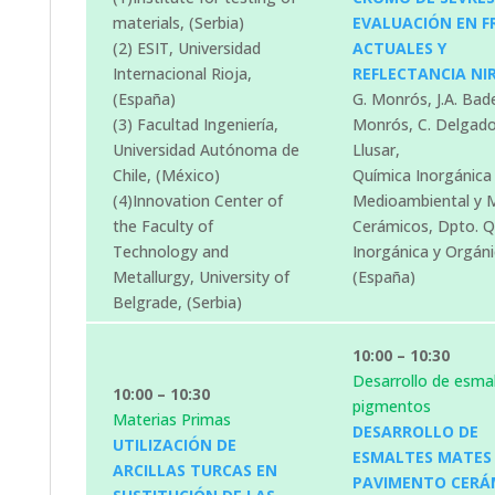
materials, (Serbia)
EVALUACIÓN EN F
(2) ESIT, Universidad
ACTUALES Y
Internacional Rioja,
REFLECTANCIA NIR
(España)
G. Monrós, J.A. Bad
(3) Facultad Ingeniería,
Monrós, C. Delgado
Universidad Autónoma de
Llusar,
Chile, (México)
Química Inorgánica
(4)Innovation Center of
Medioambiental y M
the Faculty of
Cerámicos, Dpto. Q
Technology and
Inorgánica y Orgánic
Metallurgy, University of
(España)
Belgrade, (Serbia)
10:00 – 10:30
Desarrollo de esmal
10:00 – 10:30
pigmentos
Materias Primas
DESARROLLO DE
UTILIZACIÓN DE
ESMALTES MATES
ARCILLAS TURCAS EN
PAVIMENTO CERÁ