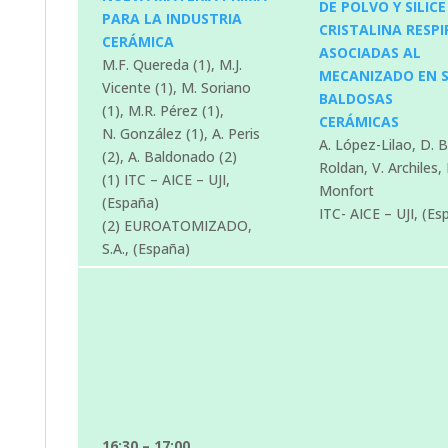
DE POLVO Y SILICE
PARA LA INDUSTRIA
CRISTALINA RESPI
CERÁMICA
ASOCIADAS AL
M.F. Quereda (1), M.J.
MECANIZADO EN S
Vicente (1), M. Soriano
BALDOSAS
(1), M.R. Pérez (1),
CERÁMICAS
N. González (1), A. Peris
A. López-Lilao, D. B
(2), A. Baldonado (2)
Roldan, V. Archiles, 
(1) ITC – AICE – UJI,
Monfort
(España)
ITC- AICE – UJI, (Es
(2) EUROATOMIZADO,
S.A., (España)
16:30 – 17:00