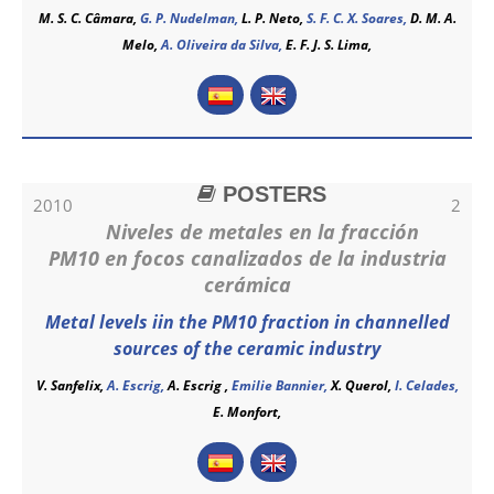
M. S. C. Câmara
,
G. P. Nudelman,
L. P. Neto,
S. F. C. X. Soares,
D. M. A.
Melo,
A. Oliveira da Silva,
E. F. J. S. Lima,
POSTERS
2010
2
Niveles de metales en la fracción
PM10 en focos canalizados de la industria
cerámica
Metal levels iin the PM10 fraction in channelled
sources of the ceramic industry
V. Sanfelix,
A. Escrig,
A. Escrig
,
Emilie Bannier,
X. Querol,
I. Celades,
E. Monfort,