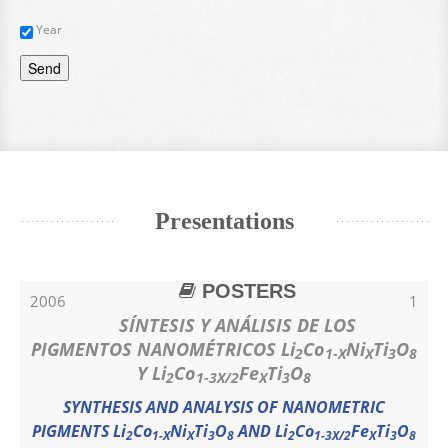
Year
Send
Presentations
POSTERS
2006
1
SÍNTESIS Y ANÁLISIS DE LOS
PIGMENTOS NANOMÉTRICOS Li
Co
Ni
Ti
O
2
1-X
X
3
8
Y Li
Co
Fe
Ti
O
2
1-3X/2
X
3
8
SYNTHESIS AND ANALYSIS OF NANOMETRIC
PIGMENTS Li
Co
Ni
Ti
O
AND Li
Co
Fe
Ti
O
2
1-X
X
3
8
2
1-3X/2
X
3
8