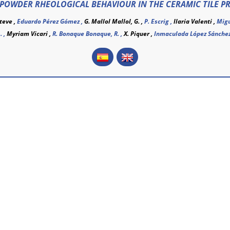
POWDER RHEOLOGICAL BEHAVIOUR IN THE CERAMIC TILE P
steve ,
Eduardo Pérez Gómez ,
G. Mallol Mallol, G. ,
P. Escrig ,
Ilaria Valenti ,
Migu
. ,
Myriam Vicari ,
R. Bonaque Bonaque, R. ,
X. Piquer ,
Inmaculada López Sánchez