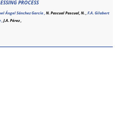
RESSING PROCESS
el Ángel Sánchez García ,
N. Pascual Pascual, N. ,
F.A. Gilabert
 ,
J.A. Pérez ,