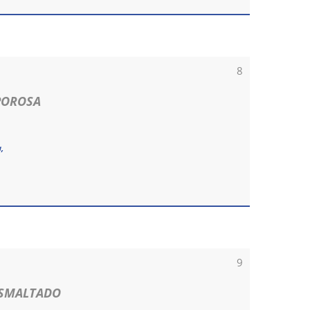
8
POROSA
,
9
ESMALTADO