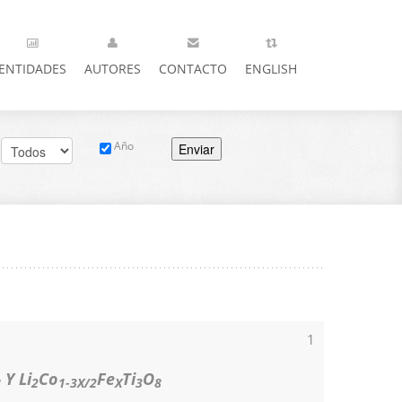
ENTIDADES
AUTORES
CONTACTO
ENGLISH
Año
Enviar
1
Y Li
Co
Fe
Ti
O
8
2
1-3X/2
X
3
8