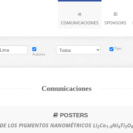
COMUNICACIONES
SPONSORS
Tipo
Autores
Comunicaciones
POSTERS
S DE LOS PIGMENTOS NANOMÉTRICOS Li
Co
Ni
Ti
O
2
1-X
X
3