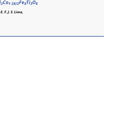
i
Co
Fe
Ti
O
2
1-3X/2
X
3
8
,
E. F. J. S. Lima,