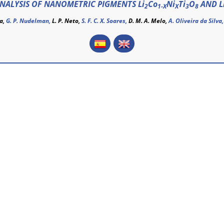
ANALYSIS OF NANOMETRIC PIGMENTS Li
Co
Ni
Ti
O
AND L
2
1-X
X
3
8
ra
,
G. P. Nudelman,
L. P. Neto,
S. F. C. X. Soares,
D. M. A. Melo,
A. Oliveira da Silva