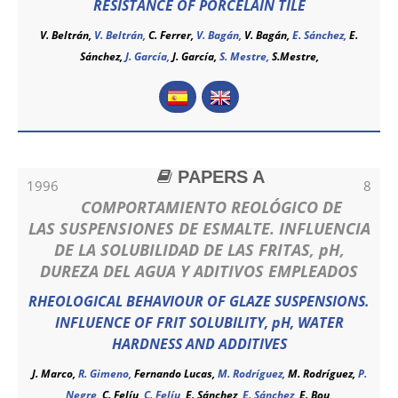
RESISTANCE OF PORCELAIN TILE
V. Beltrán,
V. Beltrán
,
C. Ferrer,
V. Bagán,
V. Bagán
,
E. Sánchez,
E.
Sánchez
,
J. García,
J. García
,
S. Mestre,
S.Mestre,
PAPERS A
1996
8
COMPORTAMIENTO REOLÓGICO DE
LAS SUSPENSIONES DE ESMALTE. INFLUENCIA
DE LA SOLUBILIDAD DE LAS FRITAS, pH,
DUREZA DEL AGUA Y ADITIVOS EMPLEADOS
RHEOLOGICAL BEHAVIOUR OF GLAZE SUSPENSIONS.
INFLUENCE OF FRIT SOLUBILITY, pH, WATER
HARDNESS AND ADDITIVES
J. Marco,
R. Gimeno,
Fernando Lucas,
M. Rodríguez,
M. Rodríguez
,
P.
Negre,
C. Felíu,
C. Felíu
,
E. Sánchez,
E. Sánchez
,
E. Bou,