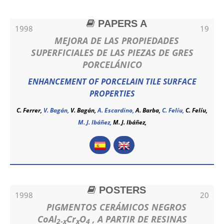
PAPERS A
1998
19
MEJORA DE LAS PROPIEDADES
SUPERFICIALES DE LAS PIEZAS DE GRES
PORCELÁNICO
ENHANCEMENT OF PORCELAIN TILE SURFACE
PROPERTIES
C. Ferrer,
V. Bagán,
V. Bagán
,
A. Escardino,
A. Barba,
C. Felíu,
C. Felíu
,
M. J. Ibáñez,
M. J. Ibáñez
,
POSTERS
1998
20
PIGMENTOS CERÁMICOS NEGROS
CoAl
Cr
O
, A PARTIR DE RESINAS
2-x
x
4