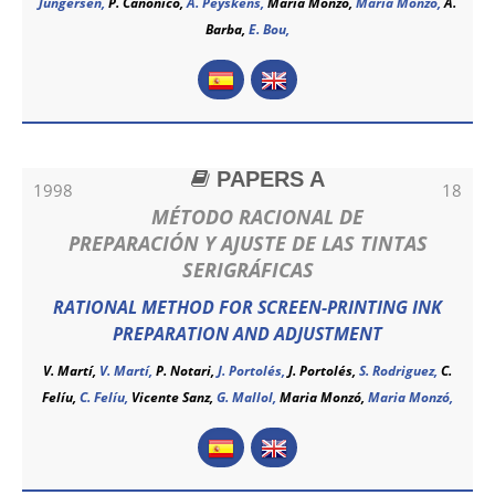
Jungersen,
P. Canonico,
A. Peyskens,
Maria Monzó,
Maria Monzó
,
A.
Barba,
E. Bou,
PAPERS A
1998
18
MÉTODO RACIONAL DE
PREPARACIÓN Y AJUSTE DE LAS TINTAS
SERIGRÁFICAS
RATIONAL METHOD FOR SCREEN-PRINTING INK
PREPARATION AND ADJUSTMENT
V. Martí,
V. Martí
,
P. Notari,
J. Portolés,
J. Portolés
,
S. Rodriguez,
C.
Felíu,
C. Felíu
,
Vicente Sanz,
G. Mallol,
Maria Monzó,
Maria Monzó
,