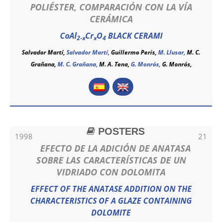
POLIÉSTER, COMPARACIÓN CON LA VÍA
CERÁMICA
CoAl
Cr
O
BLACK CERAMI
2-x
x
4
Salvador Martí,
Salvador Martí
,
Guillermo Peris,
M. Llusar,
M. C.
Grañana,
M. C. Grañana
,
M. A. Tena,
G. Monrós,
G. Monrós
,
POSTERS
1998
21
EFECTO DE LA ADICIÓN DE ANATASA
SOBRE LAS CARACTERÍSTICAS DE UN
VIDRIADO CON DOLOMITA
EFFECT OF THE ANATASE ADDITION ON THE
CHARACTERISTICS OF A GLAZE CONTAINING
DOLOMITE